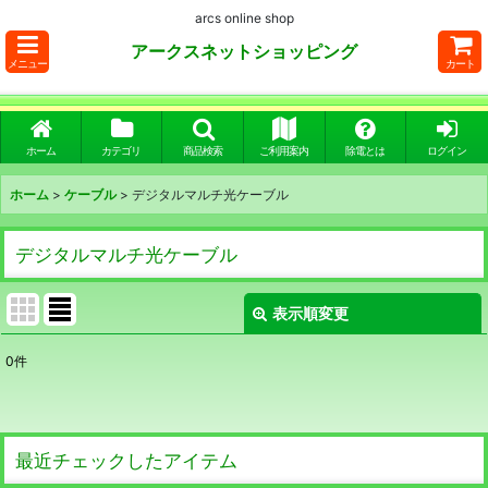
arcs online shop
アークスネットショッピング
メニュー
カート
ホーム
カテゴリ
商品検索
ご利用案内
除電とは
ログイン
ホーム
>
ケーブル
>
デジタルマルチ光ケーブル
デジタルマルチ光ケーブル
表示順変更
閉じる
0
件
表示数
:
並び順
:
最近チェックしたアイテム