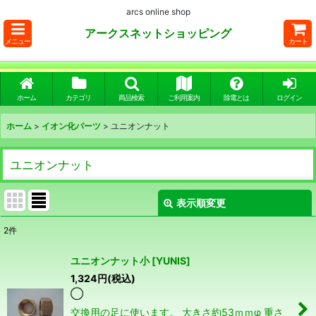
arcs online shop
アークスネットショッピング
メニュー
カート
ホーム
カテゴリ
商品検索
ご利用案内
除電とは
ログイン
ホーム
>
イオン化パーツ
>
ユニオンナット
ユニオンナット
表示順変更
閉じる
2
件
表示数
:
ユニオンナット小
[
YUNIS
]
1,324
円
(税込)
並び順
:
◯
交換用の足に使います。 大きさ約53ｍｍφ 重さ