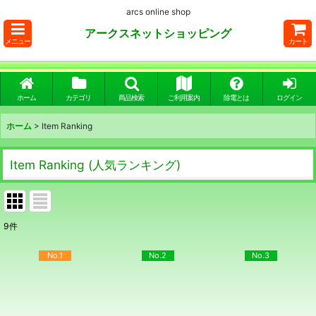
arcs online shop
アークスネットショッピング
メニュー
カート
ホーム
カテゴリ
商品検索
ご利用案内
除電とは
ログイン
ホーム
>
Item Ranking
Item Ranking
(
人気ランキング
)
9
件
No.1
No.2
No.3