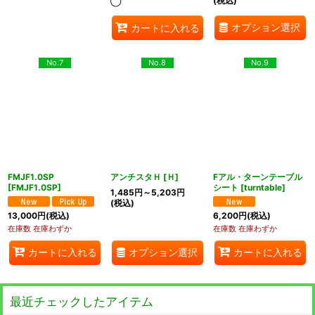
(税込)
◯
オプション選択
カートに入れる
No.7
No.8
No.9
FMJF1.0SP
アンチスタＨ
[
Ｈ
]
Fアル・ターンテーブル
[
FMJF1.0SP
]
シート
[
turntable
]
1,485
円
～5,203
円
(税込)
13,000
円
(税込)
6,200
円
(税込)
在庫数 在庫わずか
在庫数 在庫わずか
オプション選択
カートに入れる
カートに入れる
最近チェックしたアイテム