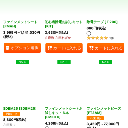
ファインメットシート
初心者除電お試しキット
除電テープ
[
Ｔ200
]
[
FMAH
]
[
KIT
]
660
円
(税込)
3,995
円
～1,141,030
円
3,630
円
(税込)
◯
(税込)
在庫数 在庫わずか
1
件
オプション選択
カートに入れる
カートに入れる
No.4
No.5
No.6
SDBM25
[
SDBM25
]
ファインメットシートお
ファインメットビーズ
試しキット６本
[
FT3AM
]
[
FMKIT6
]
8,800
円
(税込)
4,268
円
(税込)
3,450
円
～77,000
円
在庫数 ×