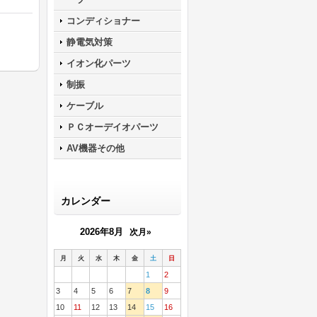
コンディショナー
静電気対策
イオン化パーツ
制振
ケーブル
ＰＣオーデイオパーツ
AV機器その他
カレンダー
2026年8月
次月»
月
火
水
木
金
土
日
1
2
3
4
5
6
7
8
9
10
11
12
13
14
15
16