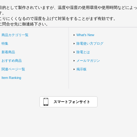
目的として製作されていますが、温度や湿度の使用環境や使用時間などによ
す。
起こりにくくなるので湿度を上げて対策をすることがまず有効です。
に問合せ先に御連絡下さい。
商品カテゴリ一覧
What's New
特集
除電使い方ブログ
新着商品
除電とは
おすすめ商品
メールマガジン
関連ページ一覧
掲示板
Item Ranking
スマートフォンサイト