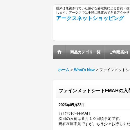
従来は無視されていた微小な静電気による音質・画
します。アークスでは手軽に除電のできるアクセサ
アークスネットショッピング
商品カテゴリ一覧
ご利用案内
ホーム
>
What's New
>
ファインメットシ
ファインメットシートFMAHの入
2026
05
22
年
月
日
ﾌｧｲﾝﾒｯﾄｼｰﾄFMAH
次回の入荷は６月１０日頃予定です。
現在在庫不足ですが、もう少々お待ちく