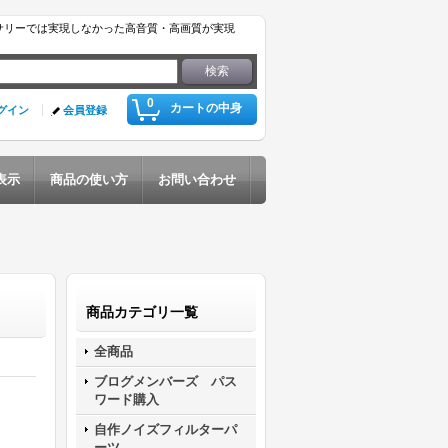
サリーでは実現しなかった高音質・高画質が実現
0
カートの中身
グイン
会員登録
表示
商品の使い方
お問い合わせ
商品カテゴリ一覧
全商品
ブログメンバーズ パス
ワード購入
自作ノイズフィルターパ
ーツ