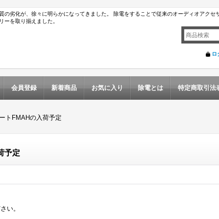
質の劣化が、徐々に明らかになってきました。 除電をすることで従来のオーディオアクセ
リーを取り揃えました。
ロ
会員登録
新着商品
お気に入り
除電とは
特定商取引法
ートFMAHの入荷予定
荷予定
ださい。