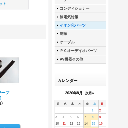
ット
コンディショナー
静電気対策
イオン化パーツ
制振
ケーブル
ＰＣオーデイオパーツ
AV機器その他
カレンダー
テープ
2026年8月
次月»
T
]
込)
月
火
水
木
金
土
日
1
2
3
4
5
6
7
8
9
10
11
12
13
14
15
16