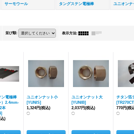
サーモウール
タングステン電極棒
ユニオンナ
並び順
:
表示方法
:
テン電極棒
ユニオンナット小
ユニオンナット大
チタン箔
）2.4mm-
[
YUNIS
]
[
YUNIB
]
[
TR270C
2本
1,324円
(税込)
2,037円
(税込)
770円
(税
4
]
◯
◯
◯
税込)