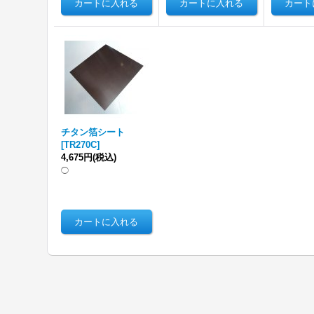
チタン箔シート
[
TR270C
]
4,675円
(税込)
◯