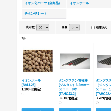
イオン化パーツ (全商品)
イオンボール
チタン箔シート
表示数
:
画像
:
在庫あり
7
件
イオンボール
タングステン電極棒
タングス
[
BALL25
]
(ジルタン）3.2mmー
（ジルタン
1,100円
(税込)
50ｍｍ 8本
50ｍｍ 1
[
TAHGJ3.2
]
[
TAHGJ2.
◯
3,630円
(税込)
3,789円
(
◯
◯