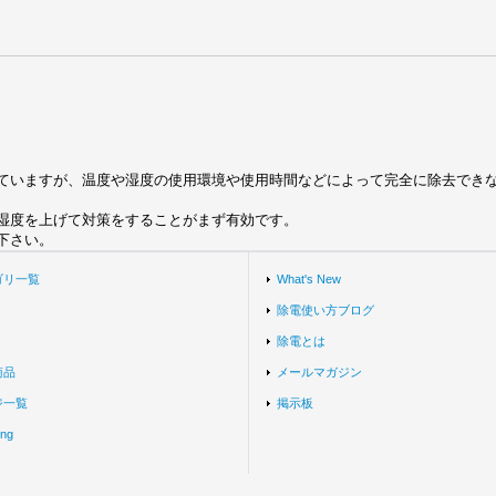
ていますが、温度や湿度の使用環境や使用時間などによって完全に除去でき
で湿度を上げて対策をすることがまず有効です。
下さい。
ゴリ一覧
What's New
除電使い方ブログ
除電とは
商品
メールマガジン
ジ一覧
掲示板
ing