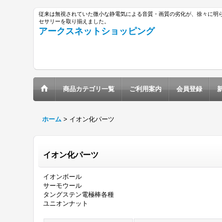
従来は無視されていた微小な静電気による音質・画質の劣化が、徐々に明
セサリーを取り揃えました。
アークスネットショッピング
商品カテゴリ一覧
ご利用案内
会員登録
ホーム
>
イオン化パーツ
イオン化パーツ
イオンボール
サーモウール
タングステン電極棒各種
ユニオンナット