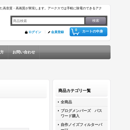
った高音質・高画質が実現します。アークスでは手軽に除電のできるアク
0
カートの中身
ログイン
会員登録
い方
お問い合わせ
商品カテゴリ一覧
全商品
ブログメンバーズ パス
ワード購入
自作ノイズフィルターパ
ーツ