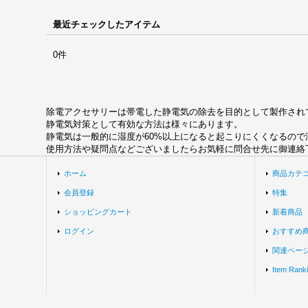
最近チェックしたアイテム
0件
除電アクセサリーは帯電した静電気の除去を目的として製作され
静電気対策として有効な方法は様々にあります。
静電気は一般的に湿度が60%以上になると起こりにくくなるの
使用方法や疑問点などございましたらお気軽に問合せ先に御連絡
ホーム
商品カテ
会員登録
特集
ショッピングカート
新着商品
ログイン
おすすめ
関連ペー
Item Rank