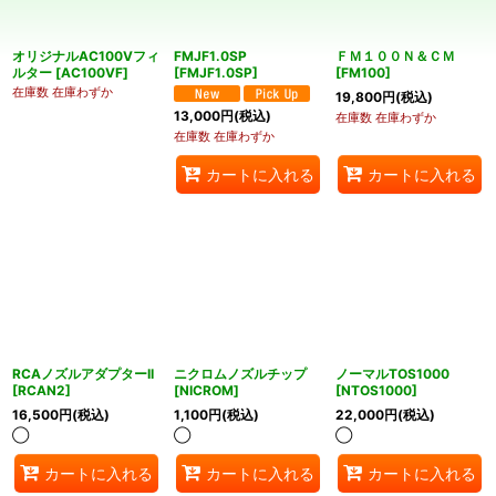
並び順
:
オリジナルAC100Vフィ
FMJF1.0SP
ＦＭ１００Ｎ＆ＣＭ
絞り込む
ルター
[
AC100VF
]
[
FMJF1.0SP
]
[
FM100
]
在庫数 在庫わずか
19,800
円
(税込)
13,000
円
(税込)
在庫数 在庫わずか
在庫数 在庫わずか
カートに入れる
カートに入れる
RCAノズルアダプターII
ニクロムノズルチップ
ノーマルTOS1000
[
RCAN2
]
[
NICROM
]
[
NTOS1000
]
16,500
円
(税込)
1,100
円
(税込)
22,000
円
(税込)
◯
◯
◯
カートに入れる
カートに入れる
カートに入れる