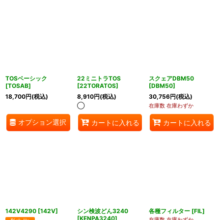
TOSベーシック
22ミニトラTOS
スクェアDBM50
[
TOSAB
]
[
22TORATOS
]
[
DBM50
]
18,700
円
(税込)
8,910
円
(税込)
30,756
円
(税込)
◯
在庫数 在庫わずか
オプション選択
カートに入れる
カートに入れる
142V4290
[
142V
]
シン検波どん3240
各種フィルター
[
FIL
]
[
KENPA3240
]
在庫数 在庫わずか