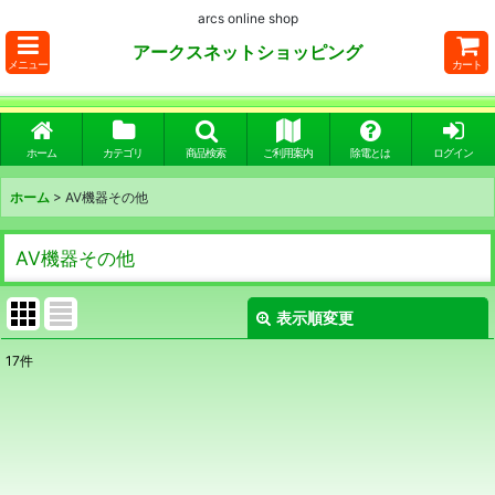
arcs online shop
アークスネットショッピング
メニュー
カート
ホーム
カテゴリ
商品検索
ご利用案内
除電とは
ログイン
ホーム
>
AV機器その他
AV機器その他
表示順変更
閉じる
17
件
サブカテゴリ
:
表示数
: