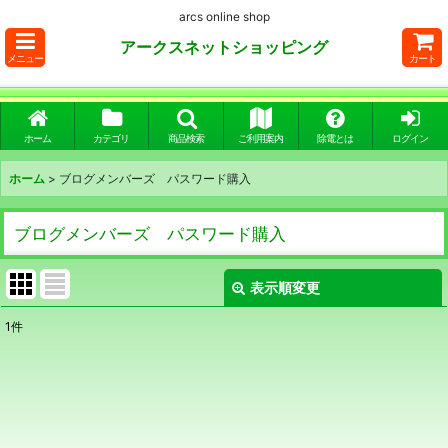
arcs online shop
アークスネットショッピング
メニュー
カート
ホーム
カテゴリ
商品検索
ご利用案内
除電とは
ログイン
ホーム
>
ブログメンバーズ パスワード購入
ブログメンバーズ パスワード購入
表示順変更
閉じる
1
件
表示数
:
並び順
: