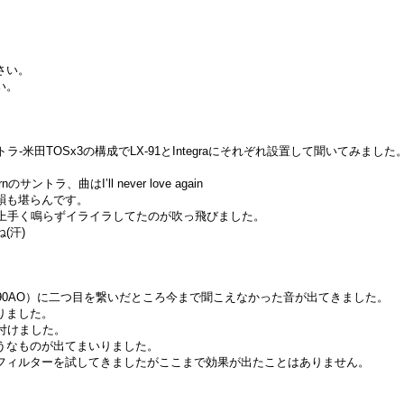
さい。
い。
-米田TOSx3の構成でLX-91とIntegraにそれぞれ設置して聞いてみました
ントラ、曲はI’ll never love again
韻も堪らんです。
か上手く鳴らずイライラしてたのが吹っ飛びました。
(汗)
1090AO）に二つ目を繋いだところ今まで聞こえなかった音が出てきました。
りました。
取り付けました。
うなものが出てまいりました。
フィルターを試してきましたがここまで効果が出たことはありません。