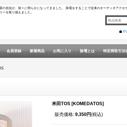
質の劣化が、徐々に明らかになってきました。 除電をすることで従来のオーディオアクセ
リーを取り揃えました。
ロ
会員登録
新着商品
お気に入り
除電とは
特定商取引法
OS
米田TOS
[
KOMEDATOS
]
販売価格
:
9,350円
(税込)