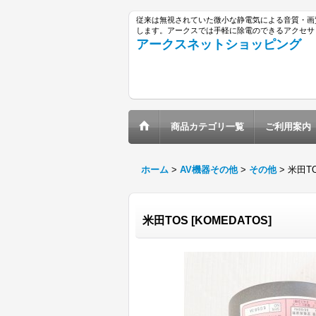
従来は無視されていた微小な静電気による音質・画
します。アークスでは手軽に除電のできるアクセサ
アークスネットショッピング
商品カテゴリ一覧
ご利用案内
ホーム
>
AV機器その他
>
その他
>
米田T
米田TOS
[
KOMEDATOS
]