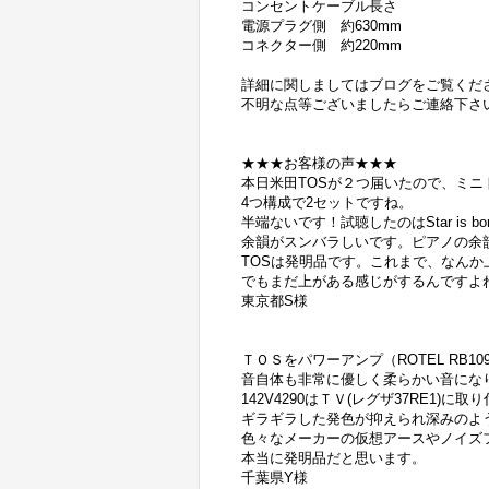
コンセントケーブル長さ
電源プラグ側 約630mm
コネクター側 約220mm
詳細に関しましてはブログをご覧くだ
不明な点等ございましたらご連絡下さ
★★★お客様の声★★★
本日米田TOSが２つ届いたので、ミニトラ
4つ構成で2セットですね。
半端ないです！試聴したのはStar is bornのサ
余韻がスンバラしいです。ピアノの余
TOSは発明品です。これまで、なん
でもまだ上がある感じがするんですよね
東京都S様
ＴＯＳをパワーアンプ（ROTEL RB
音自体も非常に優しく柔らかい音にな
142V4290はＴＶ(レグザ37RE1)に
ギラギラした発色が抑えられ深みのよ
色々なメーカーの仮想アースやノイズ
本当に発明品だと思います。
千葉県Y様