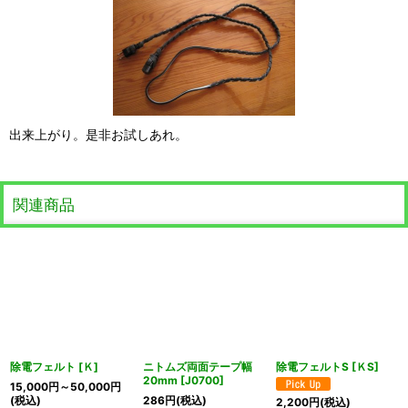
出来上がり。是非お試しあれ。
関連商品
除電フェルト
[
Ｋ
]
ニトムズ両面テープ幅
除電フェルトS
[
ＫS
]
20mm
[
J0700
]
15,000
円
～50,000
円
(税込)
286
円
(税込)
2,200
円
(税込)