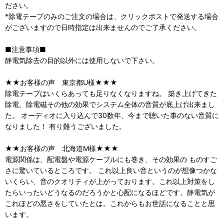
ださい。
*除電テープのみのご注文の場合は、クリックポストで発送する場合
がございますので日時指定は出来ませんのでご了承ください。
■注意事項■
静電気除去の目的以外には使用しないで下さい。
★★お客様の声 東京都U様★★★
除電テープはいくらあっても足りなくなりますね。 築き上げてきた
除電、除電磁その他の効果でシステム全体の音質が底上げ出来まし
た。 オーディオに入り込んで30数年、今まで聴いた事のない音質に
なりました！ 有り難うございました。
★★お客様の声 北海道M様★★★
電源関係は、配電盤や電源ケーブルにも巻き、その効果の ものすご
さに驚いているところです。 これ以上良い音というのが想像つかな
いくらい、音のクオリティが上がっております。これ以上対策をし
たらいったいどうなるのだろうかと心配になるほどです。静電気が
これほどの悪さをしていたとは。これからもお世話になることと思
います。