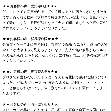
★★お客様の声 愛知県F様★★★
どこに貼っても音質が向上していく様はまさに病みつきになりそう
です。得られる効果はブログで紹介されている通りで、音量が下が
って静かになり、奥行が深くなって今まで聞こえなかった細い音が
手に取るようにわかるようになりました。
★★お客様の声 群馬県O様★★★
分電盤・ケーブルに巻き付け、数時間後液晶TV見ると、画面の人物
やモノが透き通って見えるようになり、光沢の無い液晶からツルツ
ルの光沢液晶にTVを変えたように。立体感も向上しウチの家族もび
っくりしていました。
★★お客様の声 東京都S様★★★
ブログでも言われていたように、なんとも壮快で繊細な感じになり
ました。 特にサブウーファの変わりようには唖然・・・・・・・ ち
ょっと信じられないです。全く別もののシステムに変わってしまっ
たようです。
★★お客様の声 埼玉県Y様★★★
スピーカーが黒いことも有り、思い切って裏側と側面の表面におお