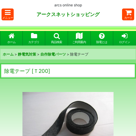
arcs online shop
アークスネットショッピング
メニュー
カート
ホーム
カテゴリ
商品検索
ご利用案内
除電とは
ログイン
ホーム
>
静電気対策
>
自作除電パーツ
>
除電テープ
除電テープ
[
Ｔ200
]